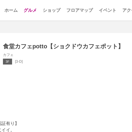
ホーム
グルメ
ショップ
フロアマップ
イベント
アク
食堂カフェpotto【ショクドウカフェポット】
カフェ
[3-D]
3F
認証有り】
にイイ。