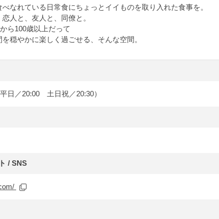
食べなれている日常食にちょっとイイものを取り入れた食事を。
、恋人と、友人と、同僚と。
歳から100歳以上だって
間を穏やかに楽しく過ごせる、そんな空間。
 平日／20:00 土日祝／20:30）
/ SNS
.com/