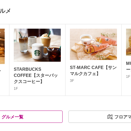
グルメ
M
ST‐MARC CAFE【サン
STARBUCKS
ー
ィ
マルクカフェ】
COFFEE【スターバッ
1F
3F
クスコーヒー】
1F
グルメ一覧
フロア